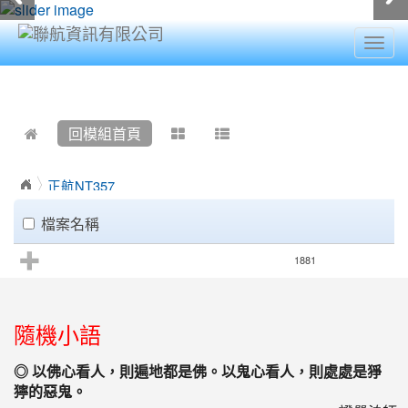
Togg
navig
:::
回模組首頁
正航NT357
檔案名稱
1881
:::
隨機小語
◎ 以佛心看人，則遍地都是佛。以鬼心看人，則處處是猙
獰的惡鬼。