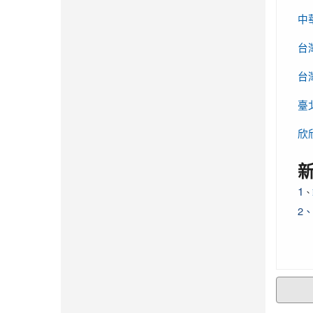
中
台
台
臺
欣
1
、
2