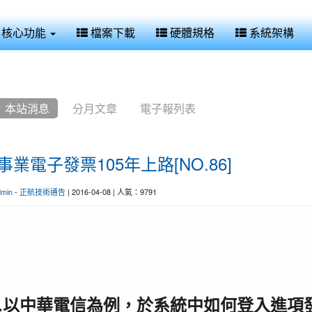
核心功能
檔案下載
硬體規格
系統架構
本站消息
分月文章
電子報列表
事業電子發票105年上路[NO.86]
dmin
-
正航技術通告
| 2016-04-08 | 人氣：9791
.
以中華電信為例，於系統中如何登入進項