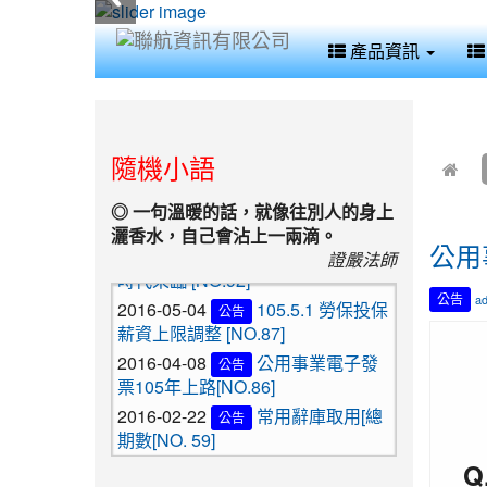
產品資訊
:::
:::
隨機小語
◎ 一句溫暖的話，就像往別人的身上
灑香水，自己會沾上一兩滴。
2016-10-17
105.10.01發票新
公告
公用
證嚴法師
時代來臨 [NO.92]
2016-05-04
105.5.1 勞保投保
公告
公告
a
薪資上限調整 [NO.87]
2016-04-08
公用事業電子發
公告
票105年上路[NO.86]
2016-02-22
常用辭庫取用[總
公告
期數[NO. 59]
2015-01-29
人資系統設定異
公告
Q
動[NO. 58]