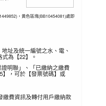
449852)，黃色區塊(BB10454081)處即
稱、地址及統一編號之水、電、
式為【22】。
發票證明聯」、「已繳納之繳費
5】，可於【發票號碼】或
發繳費資訊及轉付用戶繳納款