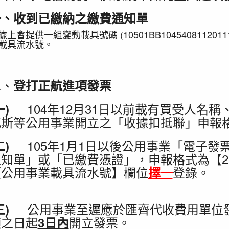
一、收到
已繳納
之繳費通知單
據上會提供一組變動載具號碼 (10501BB10454081120111
載具流水號。
二、
登打正航進項發票
104年12月31日以前載有買受人名
(一)
瓦斯等公用事業開立之「收據扣抵聯」申報格
105年1月1日以後公用事業「電子
(二)
通知單」或「已繳費憑證」，申報格式為【2
【公用事業載具流水號】欄位
登錄。
擇一
公用事業至遲應於匯齊代收費用單位
(三)
項之日起
開立發票。
3
日內