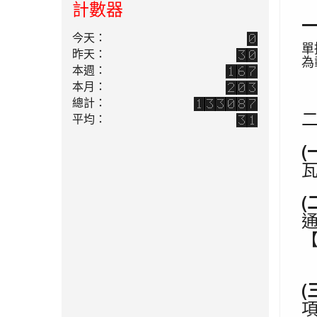
計數器
2016-10-17
105.10.01發票新
公告
時代來臨 [NO.92]
今天：
單
2016-05-04
105.5.1 勞保投保
公告
昨天：
為
薪資上限調整 [NO.87]
本週：
2016-04-08
公用事業電子發
公告
本月：
票105年上路[NO.86]
總計：
2016-02-22
常用辭庫取用[總
平均：
公告
期數[NO. 59]
2015-01-29
人資系統設定異
公告
動[NO. 58]