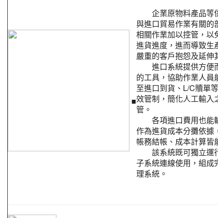
企業原物料產品等供
與進口貿易作業有關的
相關作業加以控管，以
進貨進度，進而導致生
嚴重的客戶抱怨及延伸
進口系統提供方便而
的工具，協助作業人員
至進口到貨、L/C贖單
效管制，簡化人工輸入
■
管。
各項進口費用也能輸
作為進貨成本分攤依據
帳務結帳、成本計算皆
該系統既可獨立運行
子系統連線使用，組成
理系統。