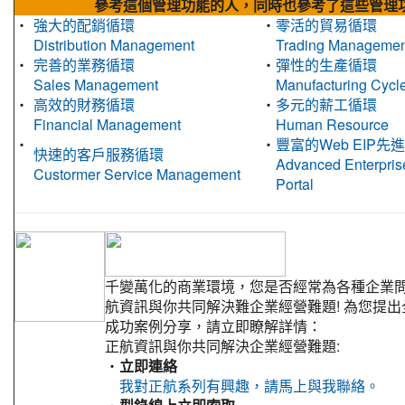
參考這個管理功能的人，同時也參考了這些管理功
‧
強大的配銷循環
‧
零活的貿易循環
Distribution Management
Trading Managemen
‧
完善的業務循環
‧
彈性的生產循環
Sales Management
Manufacturing Cycl
‧
高效的財務循環
‧
多元的薪工循環
Financial Management
Human Resource
‧
‧
豐富的Web EIP
快速的客戶服務循環
Advanced Enterprise
Custormer Service Management
Portal
千變萬化的商業環境，您是否經常為各種企業
航資訊與你共同解決難企業經營難題! 為您提
成功案例分享，請立即瞭解詳情：
正航資訊與你共同解決企業經營難題:
‧
立即連絡
我對正航系列有興趣，請馬上與我聯絡。