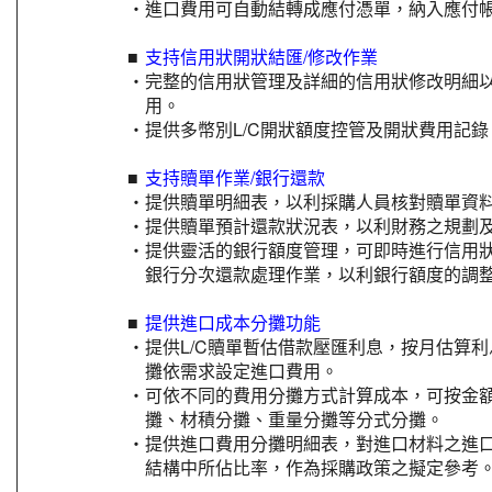
‧
進口費用可自動結轉成應付憑單，納入應付
■
支持信用狀開狀結匯/修改作業
‧
完整的信用狀管理及詳細的信用狀修改明細
用。
‧
提供多幣別L/C開狀額度控管及開狀費用記錄
■
支持贖單作業/銀行還款
‧
提供贖單明細表，以利採購人員核對贖單資
‧
提供贖單預計還款狀況表，以利財務之規劃
‧
提供靈活的銀行額度管理，可即時進行信用
銀行分次還款處理作業，以利銀行額度的調
■
提供進口成本分攤功能
‧
提供L/C贖單暫估借款壓匯利息，按月估算
攤依需求設定進口費用。
‧
可依不同的費用分攤方式計算成本，可按金
攤、材積分攤、重量分攤等分式分攤。
‧
提供進口費用分攤明細表，對進口材料之進
結構中所佔比率，作為採購政策之擬定參考