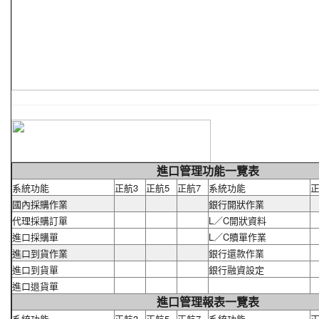
進口管理功能一覽表
系統功能
正航3
正航5
正航7
系統功能
正
國內採購作業
銀行開狀作業
代理採購訂單
L／C開狀資料
進口採購單
L／C贖單作業
進口到貨作業
銀行還款作業
進口到貨單
銀行融資設定
進口退貨單
進口管理報表一覽表
系統功能
正航3
正航5
正航7
系統功能
正