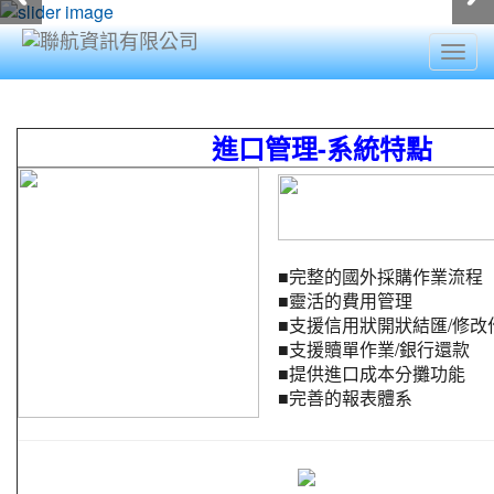
Togg
navig
:::
進口管理-系統特點
■
完整的國外採購作業流程
■
靈活的費用管理
■
支援信用狀開狀結匯/修改
■
支援贖單作業/銀行還款
■
提供進口成本分攤功能
■
完善的報表體系