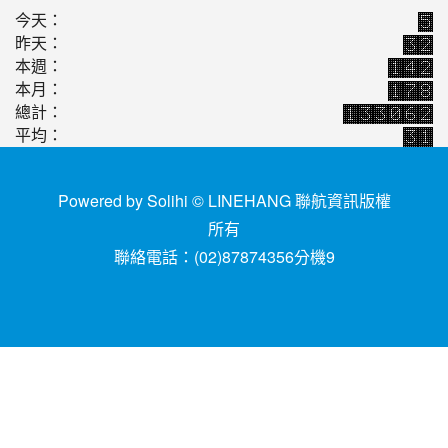
2016-04-08
公用事業電子發票105年上路[NO.86]
公告
今天：
2016-02-22
常用辭庫取用[總期數[NO. 59]
公告
昨天：
2015-01-29
人資系統設定異動[NO. 58]
本週：
公告
本月：
總計：
平均：
Powered by Solihi © LINEHANG
聯航資訊版權
所有
聯絡電話：(02)87874356分機9