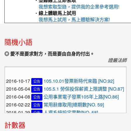
‧
型錄線上立即索取
我想索取型錄，提供我的企業參考選用!
‧
線上體驗馬上試用
我想馬上試用，馬上體驗解決方案!
:::
隨機小語
◎ 愛不是要求對方，而是要由自身的付出。
證嚴法師
2016-10-17
105.10.01發票新時代來臨 [NO.92]
公告
2016-05-04
105.5.1 勞保投保薪資上限調整 [NO.87]
公告
2016-04-08
公用事業電子發票105年上路[NO.86]
公告
2016-02-22
常用辭庫取用[總期數[NO. 59]
公告
2015-01-29
人資系統設定異動[NO. 58]
公告
2016-10-17
105.10.01發票新時代來臨 [NO.92]
公告
計數器
2016-05-04
105.5.1 勞保投保薪資上限調整 [NO.87]
公告