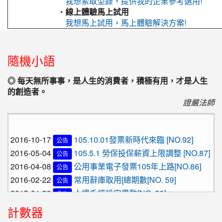
我想索取型錄，提供我的企業參考選用!
‧
線上體驗馬上試用
我想馬上試用，馬上體驗解決方案!
:::
隨機小語
◎ 每天無所事事，是人生的消費者，積極有用，才是人生
的創造者。
證嚴法師
2016-10-17
105.10.01發票新時代來臨 [NO.92]
公告
2016-05-04
105.5.1 勞保投保薪資上限調整 [NO.87]
公告
2016-04-08
公用事業電子發票105年上路[NO.86]
公告
2016-02-22
常用辭庫取用[總期數[NO. 59]
公告
2015-01-29
人資系統設定異動[NO. 58]
公告
2016-10-17
105.10.01發票新時代來臨 [NO.92]
公告
計數器
2016-05-04
105.5.1 勞保投保薪資上限調整 [NO.87]
公告