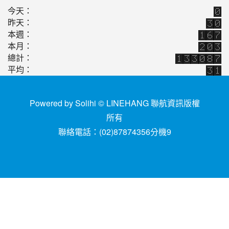
2016-04-08
公用事業電子發票105年上路[NO.86]
公告
今天：
2016-02-22
常用辭庫取用[總期數[NO. 59]
昨天：
公告
本週：
2015-01-29
人資系統設定異動[NO. 58]
公告
本月：
總計：
平均：
Powered by Solihi © LINEHANG
聯航資訊版權
所有
聯絡電話：(02)87874356分機9