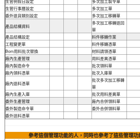
生管例假日設定
多次加工製令單
生管行事曆設定
多次加工單
委外退貨類別設定
多次加工移轉單
多次加工移轉退回
產品結構資料
單
產品結構設定
料件移轉作業
工程變更單
料件移轉憑單
Bom用料批次替換
材料請領憑單
廠內生產管理
用料差異憑單
廠內製造命令
批次領料單
廠內領料憑單
批次入庫單
批次多次加工移轉
廠內退料憑單
單
廠內生產入庫
批次用料差異單
委外生產管理
廠內合併領料單
委外製造命令單
委外合併領料單
委外送料憑單
參考這個管理功能的人，同時也參考了這些管理功能